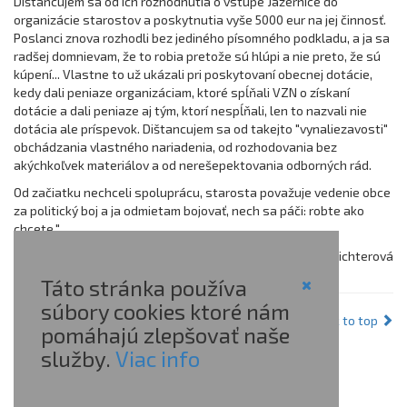
Dištancujem sa od ich rozhodnutia o vstupe Jazernice do
organizácie starostov a poskytnutia vyše 5000 eur na jej činnosť.
Poslanci znova rozhodli bez jediného písomného podkladu, a ja sa
radšej domnievam, že to robia pretože sú hlúpi a nie preto, že sú
kúpení... Vlastne to už ukázali pri poskytovaní obecnej dotácie,
kedy dali peniaze organizáciam, ktoré spĺňali VZN o získaní
dotácie a dali peniaze aj tým, ktorí nespĺňali, len to nazvali nie
dotácia ale príspevok. Dištancujem sa od takejto "vynaliezavosti"
obchádzania vlastného nariadenia, od rozhodovania bez
akýchkoľvek materiálov a od nerešepektovania odborných rád.
Od začiatku nechceli spoluprácu, starosta považuje vedenie obce
za politický boj a ja odmietam bojovať, nech sa páči: robte ako
chcete."
Lucia Benčaťová Richterová
Táto stránka používa
súbory cookies ktoré nám
© 2026 OZ Jazernica ·
Home
Back to top
pomáhajú zlepšovať naše
služby.
Viac info