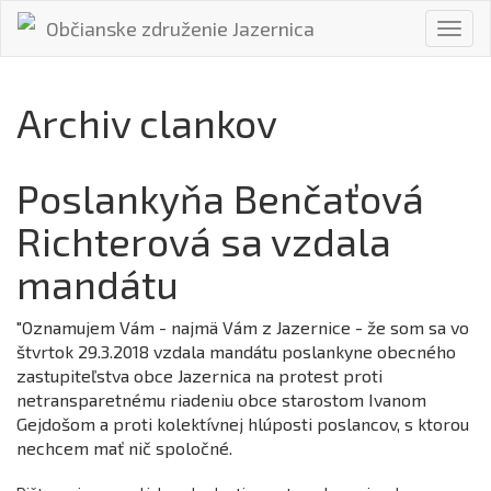
Občianske združenie Jazernica
Toggl
navig
Archiv clankov
Poslankyňa Benčaťová
Richterová sa vzdala
mandátu
"Oznamujem Vám - najmä Vám z Jazernice - že som sa vo
štvrtok 29.3.2018 vzdala mandátu poslankyne obecného
zastupiteľstva obce Jazernica na protest proti
netransparetnému riadeniu obce starostom Ivanom
Gejdošom a proti kolektívnej hlúposti poslancov, s ktorou
nechcem mať nič spoločné.